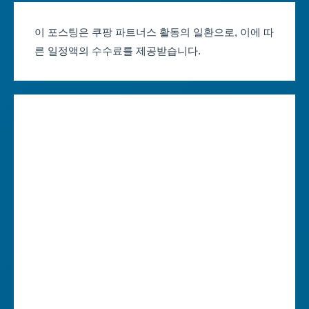
부산축제 일정
울산광역시
이 포스팅은 쿠팡 파트너스 활동의 일환으로, 이에 따
른 일정액의 수수료를 제공받습니다.
대구축제 일정
세종특별자치시
인천축제 일정
경기도
광주축제 일정
강원도
대전축제 일정
충청북도
울산축제 일정
충청남도
세종축제 일정
전라북도
경기축제 일정
전라남도