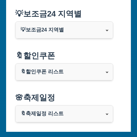
💡보조금24 지역별
💡보조금24 지역별
서울특별시
🔖할인쿠폰
부산광역시
🔖할인쿠폰 리스트
대구광역시
알리익스프레스
🌸축제일정
인천광역시
쿠팡
광주광역시
🔖축제일정 리스트
클룩
서울축제 일정
대전광역시