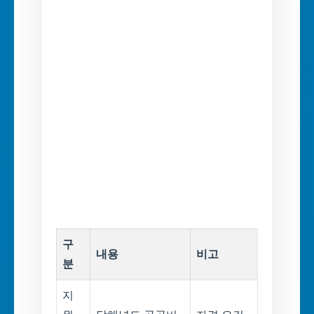
구
내용
비고
분
지