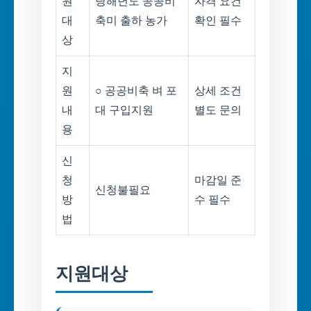
원
당해년도 공공비
자격 요건
대
축미 출하 농가
확인 필수
상
지
원
○ 공공비축 벼 포
상세 조건
내
대 구입지원
별도 문의
용
신
청
마감일 준
신청불필요
방
수 필수
법
지원대상