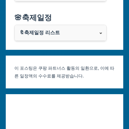
대구광역시
알리익스프레스
🌸축제일정
인천광역시
쿠팡
광주광역시
🔖축제일정 리스트
클룩
서울축제 일정
대전광역시
부산축제 일정
울산광역시
이 포스팅은 쿠팡 파트너스 활동의 일환으로, 이에 따
른 일정액의 수수료를 제공받습니다.
대구축제 일정
세종특별자치시
인천축제 일정
경기도
광주축제 일정
강원도
대전축제 일정
충청북도