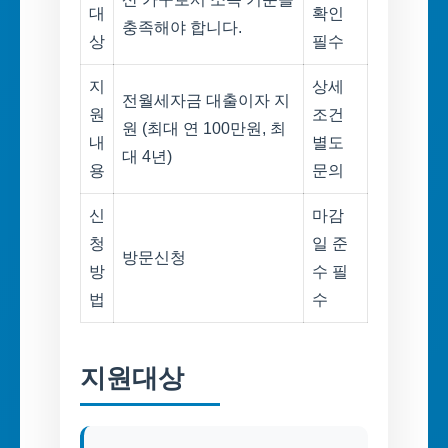
대
확인
충족해야 합니다.
상
필수
지
상세
전월세자금 대출이자 지
원
조건
원 (최대 연 100만원, 최
내
별도
대 4년)
용
문의
신
마감
청
일 준
방문신청
방
수 필
법
수
지원대상