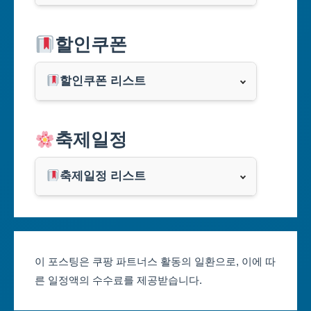
서울특별시
할인쿠폰
부산광역시
할인쿠폰 리스트
대구광역시
알리익스프레스
축제일정
인천광역시
쿠팡
광주광역시
축제일정 리스트
클룩
서울축제 일정
대전광역시
부산축제 일정
울산광역시
이 포스팅은 쿠팡 파트너스 활동의 일환으로, 이에 따
른 일정액의 수수료를 제공받습니다.
대구축제 일정
세종특별자치시