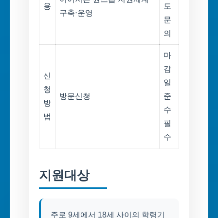
용
도
구축‧운영
문
의
마
감
신
일
청
방문신청
준
방
수
법
필
수
지원대상
주로 9세에서 18세 사이의 학령기