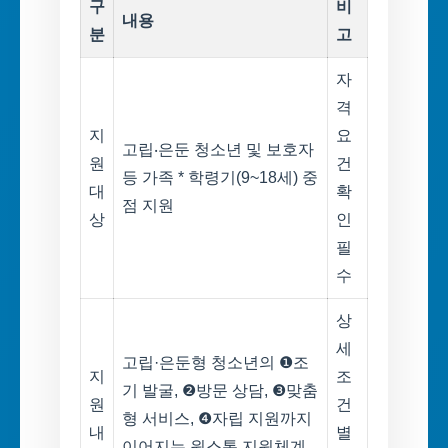
구
비
내용
분
고
자
격
지
요
고립‧은둔 청소년 및 보호자
원
건
등 가족 * 학령기(9~18세) 중
대
확
점 지원
상
인
필
수
상
세
고립·은둔형 청소년의 ❶조
지
조
기 발굴, ❷방문 상담, ❸맞춤
원
건
형 서비스, ❹자립 지원까지
내
별
이어지는 원스톱 지원체계