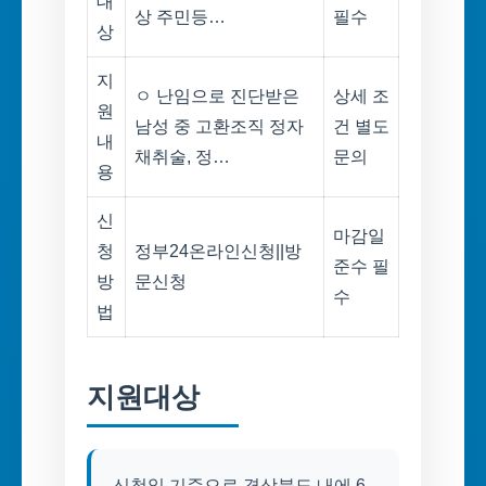
대
상 주민등…
필수
상
지
ㅇ 난임으로 진단받은
상세 조
원
남성 중 고환조직 정자
건 별도
내
채취술, 정…
문의
용
신
마감일
청
정부24온라인신청||방
준수 필
방
문신청
수
법
지원대상
신청일 기준으로 경상북도 내에 6