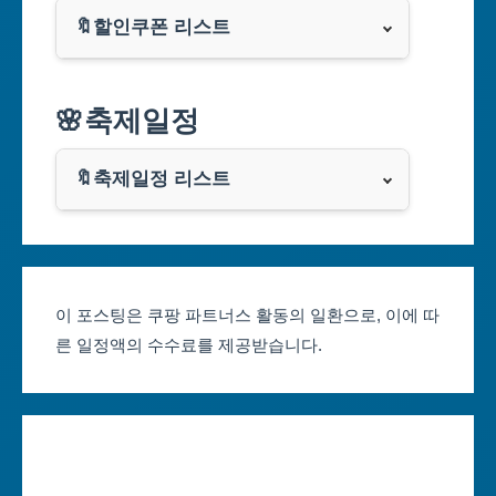
🔖할인쿠폰 리스트
대구광역시
알리익스프레스
🌸축제일정
인천광역시
쿠팡
광주광역시
🔖축제일정 리스트
클룩
서울축제 일정
대전광역시
부산축제 일정
울산광역시
이 포스팅은 쿠팡 파트너스 활동의 일환으로, 이에 따
른 일정액의 수수료를 제공받습니다.
대구축제 일정
세종특별자치시
인천축제 일정
경기도
광주축제 일정
강원도