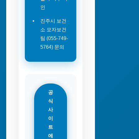
인
진주시 보건
소 모자보건
팀 (055-749-
5764) 문의
공
식
사
이
트
에