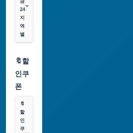
금
24
지
역
별
서
울
🔖할
특
인쿠
별
시
폰
부
산
🔖
광
할
역
인
시
쿠