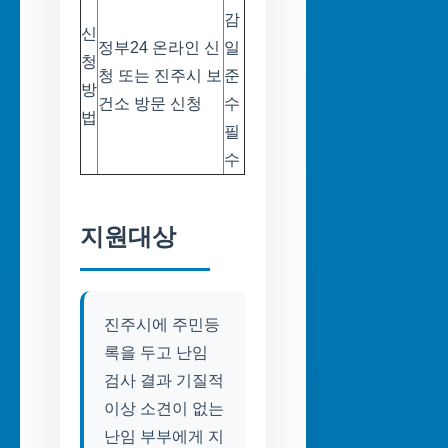
감
신
정부24 온라인 신
일
청
청 또는 진주시 보
준
방
건소 방문 신청
수
법
필
수
지원대상
진주시에 주민등
록을 두고 난임
검사 결과 기질적
이상 소견이 없는
난임 부부에게 지