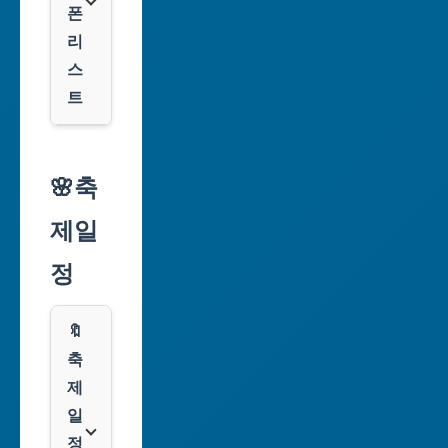
폰
대
리
구
스
광
트
역
시
알
리
🌸축
인
익
천
제일
스
광
프
정
역
레
시
스
🔖
광
쿠
축
주
팡
제
광
일
역
클
정