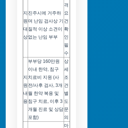
격
지
진주시에 거주하
요
원
며 난임 검사상 기
건
대
질적 이상 소견이
확
상
없는 난임 부부
인
필
수
부부당 160만원
상
이내 한약, 침구
세
지
치료비 지원 (사
조
원
전/사후 검사, 3개
건
내
월 한약 복용 및
별
용
침구 치료, 이후 3
도
개월 진료 및 상담
문
포함)
의
마