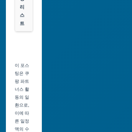
시
룩
리
스
대
트
전
광
서
역
울
시
축
울
제
이 포스
산
일
팅은 쿠
광
정
팡 파트
역
너스 활
부
시
동의 일
산
환으로,
세
축
이에 따
종
제
른 일정
특
일
액의 수