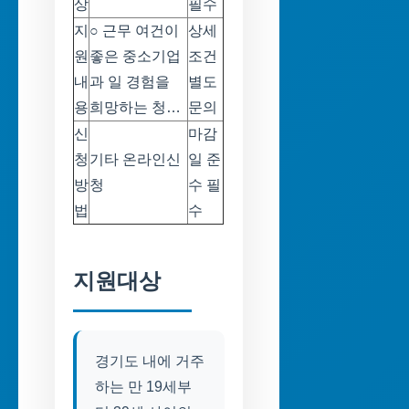
상
필수
지
○ 근무 여건이
상세
원
좋은 중소기업
조건
내
과 일 경험을
별도
용
희망하는 청…
문의
신
마감
청
기타 온라인신
일 준
방
청
수 필
법
수
지원대상
경기도 내에 거주
하는 만 19세부