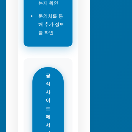
는지 확인
문의처를 통
해 추가 정보
를 확인
공
식
사
이
트
에
서