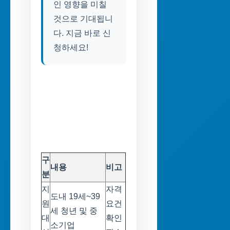
인 영향을 미칠
것으로 기대됩니
다. 지금 바로 신
청하세요!
구
내용
비고
분
지
자격
도내 19세~39
원
요건
세 청년 및 중
대
확인
소기업