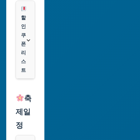
부
산
광
할
역
인
시
쿠
폰
대
리
구
스
광
트
역
시
알
리
축
인
익
천
제일
스
광
프
정
역
레
시
스