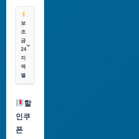
보
조
금
24
지
역
별
서
울
할
특
인쿠
별
시
폰