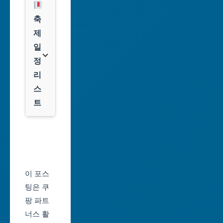
광
쿠
축
주
팡
제
광
일
역
클
정
시
룩
리
스
대
트
전
광
서
역
울
시
축
울
제
이 포스
산
일
팅은 쿠
광
정
팡 파트
역
너스 활
부