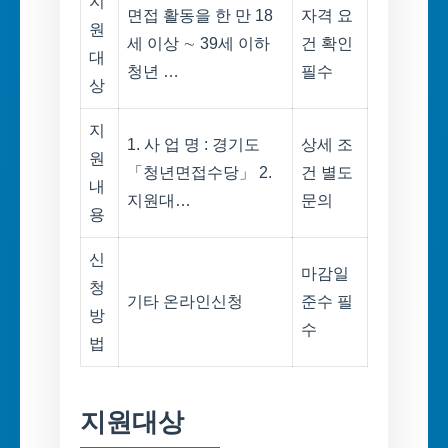
지
면접 활동을 한 만 18
자격 요
원
세 이상 ∼ 39세 이하
건 확인
대
청년 …
필수
상
지
1. 사 업 명 : 경기도
상세 조
원
「청년면접수당」 2.
건 별도
내
지원대…
문의
용
신
마감일
청
기타 온라인신청
준수 필
방
수
법
지원대상