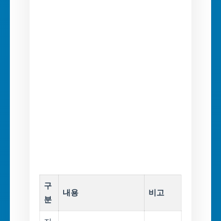
구
내용
비고
분