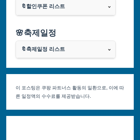
🔖할인쿠폰 리스트
대구광역시
알리익스프레스
🌸축제일정
인천광역시
쿠팡
광주광역시
🔖축제일정 리스트
클룩
서울축제 일정
대전광역시
부산축제 일정
울산광역시
이 포스팅은 쿠팡 파트너스 활동의 일환으로, 이에 따
른 일정액의 수수료를 제공받습니다.
대구축제 일정
세종특별자치시
인천축제 일정
경기도
광주축제 일정
강원도