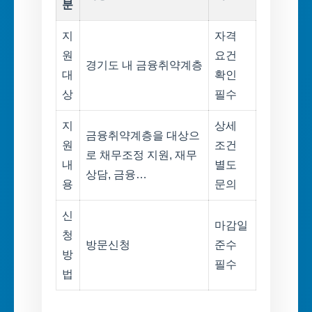
분
지
자격
원
요건
경기도 내 금융취약계층
대
확인
상
필수
지
상세
금융취약계층을 대상으
원
조건
로 채무조정 지원, 재무
내
별도
상담, 금융…
용
문의
신
마감일
청
방문신청
준수
방
필수
법