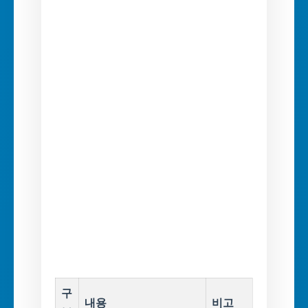
구
내용
비고