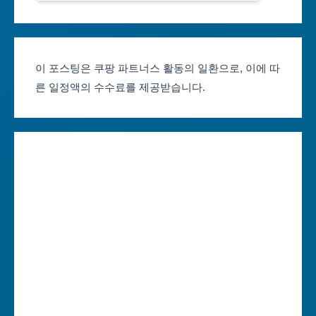
서울축제 일정
대전광역시
부산축제 일정
울산광역시
이 포스팅은 쿠팡 파트너스 활동의 일환으로, 이에 따
른 일정액의 수수료를 제공받습니다.
대구축제 일정
세종특별자치시
인천축제 일정
경기도
광주축제 일정
강원도
대전축제 일정
충청북도
울산축제 일정
충청남도
세종축제 일정
전라북도