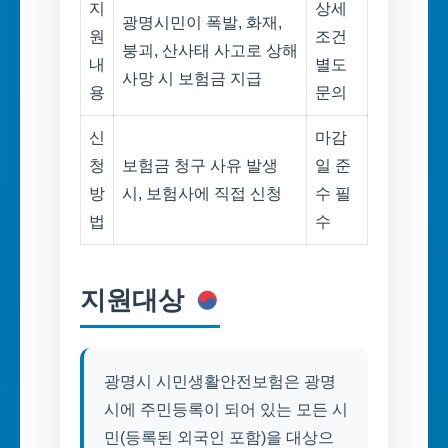
지
상세
광명시민이 폭발, 화재,
원
조건
붕괴, 산사태 사고로 상해
내
별도
사망 시 보험금 지급
용
문의
신
마감
청
보험금 청구 사유 발생
일 준
방
시, 보험사에 직접 신청
수 필
법
수
지원대상
광명시 시민생활안전보험은 광명
시에 주민등록이 되어 있는 모든 시
민(등록된 외국인 포함)을 대상으