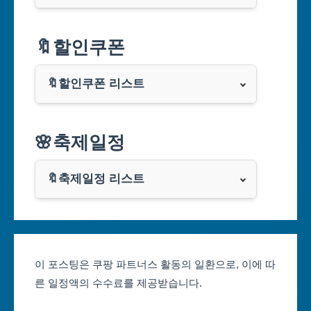
서울특별시
🔖할인쿠폰
부산광역시
🔖할인쿠폰 리스트
대구광역시
알리익스프레스
🌸축제일정
인천광역시
쿠팡
광주광역시
🔖축제일정 리스트
클룩
서울축제 일정
대전광역시
부산축제 일정
울산광역시
이 포스팅은 쿠팡 파트너스 활동의 일환으로, 이에 따
른 일정액의 수수료를 제공받습니다.
대구축제 일정
세종특별자치시