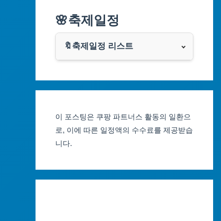
알리익스프레스
🌸축제일정
인천광역시
쿠팡
광주광역시
🔖축제일정 리스트
클룩
서울축제 일정
대전광역시
부산축제 일정
울산광역시
이 포스팅은 쿠팡 파트너스 활동의 일환으
대구축제 일정
세종특별자치시
로, 이에 따른 일정액의 수수료를 제공받습
니다.
인천축제 일정
경기도
광주축제 일정
강원도
대전축제 일정
충청북도