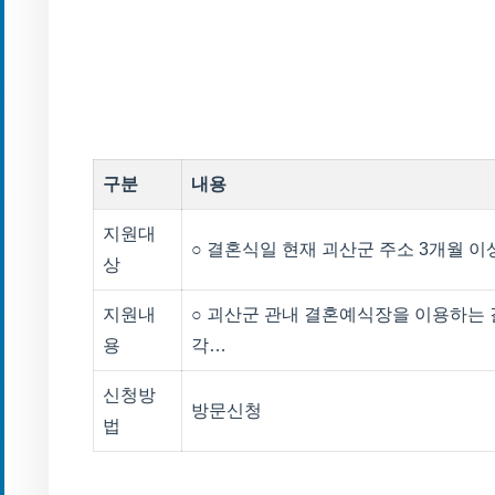
구분
내용
지원대
○ 결혼식일 현재 괴산군 주소 3개월 이
상
지원내
○ 괴산군 관내 결혼예식장을 이용하는 
용
각…
신청방
방문신청
법