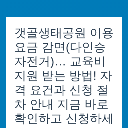
Skip
to
갯골생태공원 이용
content
요금 감면(다인승
자전거)… 교육비
지원 받는 방법! 자
격 요건과 신청 절
차 안내 지금 바로
확인하고 신청하세