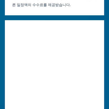
른 일정액의 수수료를 제공받습니다.
대구축제 일정
세종특별자치시
인천축제 일정
경기도
광주축제 일정
강원도
대전축제 일정
충청북도
울산축제 일정
충청남도
세종축제 일정
전라북도
경기축제 일정
전라남도
강원축제 일정
경상북도