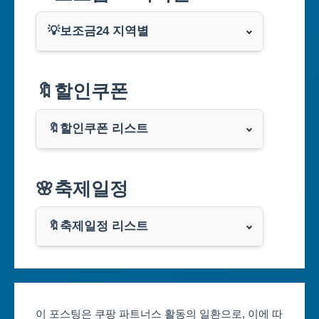
💡보조금24 지역별
서울특별시
🔖할인쿠폰
부산광역시
🔖할인쿠폰 리스트
대구광역시
알리익스프레스
🌸축제일정
인천광역시
쿠팡
광주광역시
🔖축제일정 리스트
클룩
서울축제 일정
대전광역시
부산축제 일정
울산광역시
이 포스팅은 쿠팡 파트너스 활동의 일환으로, 이에 따