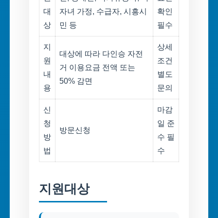
대
자녀 가정, 수급자, 시흥시
확인
상
민 등
필수
지
상세
대상에 따라 다인승 자전
원
조건
거 이용요금 전액 또는
내
별도
50% 감면
용
문의
신
마감
청
일 준
방문신청
방
수 필
법
수
지원대상