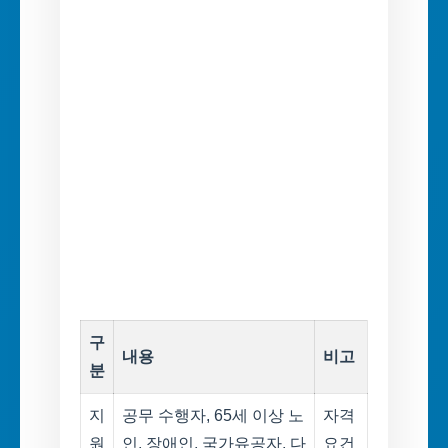
구
내용
비고
분
지
공무 수행자, 65세 이상 노
자격
원
인, 장애인, 국가유공자, 다
요건