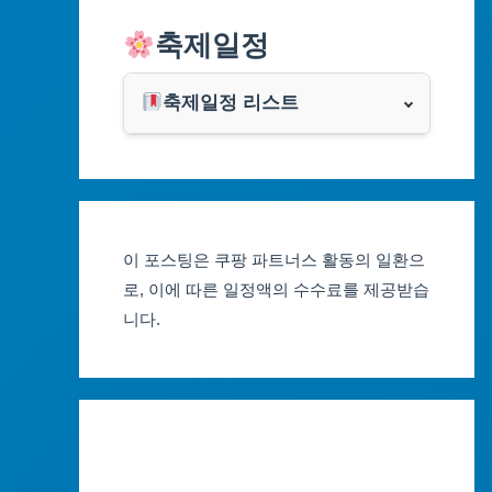
알리익스프레스
축제일정
인천광역시
쿠팡
광주광역시
축제일정 리스트
클룩
서울축제 일정
대전광역시
부산축제 일정
울산광역시
이 포스팅은 쿠팡 파트너스 활동의 일환으
대구축제 일정
세종특별자치시
로, 이에 따른 일정액의 수수료를 제공받습
니다.
인천축제 일정
경기도
광주축제 일정
강원도
대전축제 일정
충청북도