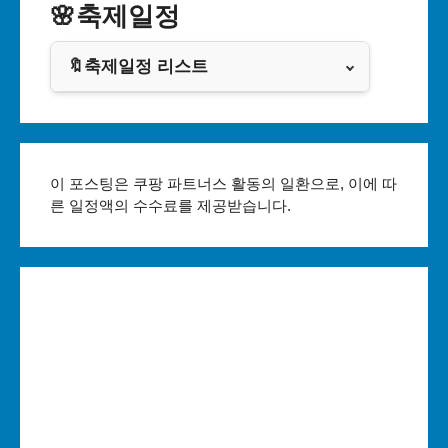
인천광역시
🌸축제일정
쿠팡
광주광역시
🔖축제일정 리스트
클룩
대전광역시
서울축제 일정
울산광역시
부산축제 일정
이 포스팅은 쿠팡 파트너스 활동의 일환으로, 이에 따
세종특별자치시
른 일정액의 수수료를 제공받습니다.
대구축제 일정
경기도
인천축제 일정
강원도
광주축제 일정
충청북도
대전축제 일정
충청남도
울산축제 일정