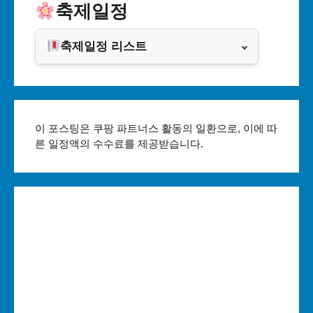
인천광역시
축제일정
쿠팡
광주광역시
축제일정 리스트
클룩
대전광역시
서울축제 일정
울산광역시
부산축제 일정
이 포스팅은 쿠팡 파트너스 활동의 일환으로, 이에 따
세종특별자치시
른 일정액의 수수료를 제공받습니다.
대구축제 일정
경기도
인천축제 일정
강원도
광주축제 일정
충청북도
대전축제 일정
충청남도
울산축제 일정