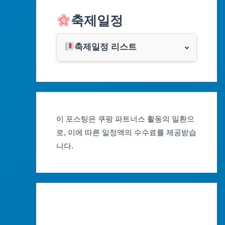
알리익스프레스
축제일정
인천광역시
쿠팡
광주광역시
축제일정 리스트
클룩
서울축제 일정
대전광역시
부산축제 일정
울산광역시
이 포스팅은 쿠팡 파트너스 활동의 일환으
대구축제 일정
세종특별자치시
로, 이에 따른 일정액의 수수료를 제공받습
니다.
인천축제 일정
경기도
광주축제 일정
강원도
대전축제 일정
충청북도