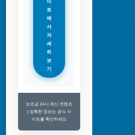
이
트
에
서
자
세
히
보
기
보조금 24시 최신 컨텐츠
| 정확한 정보는 공식 사
이트를 확인하세요