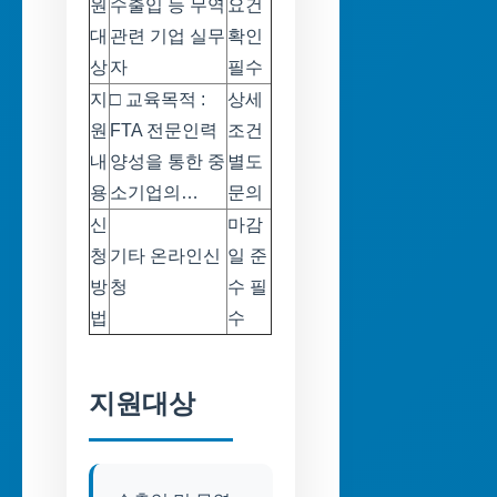
원
수출입 등 무역
요건
대
관련 기업 실무
확인
상
자
필수
지
□ 교육목적 :
상세
원
FTA 전문인력
조건
내
양성을 통한 중
별도
용
소기업의…
문의
신
마감
청
기타 온라인신
일 준
방
청
수 필
법
수
지원대상