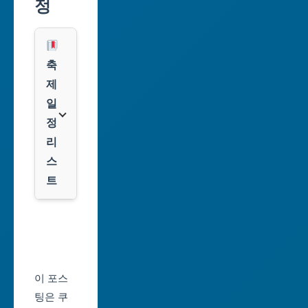
정
역
레
시
스
광
쿠
축
주
팡
제
광
일
역
클
정
시
룩
리
스
대
트
전
광
서
역
울
시
축
울
제
이 포스
산
일
팅은 쿠