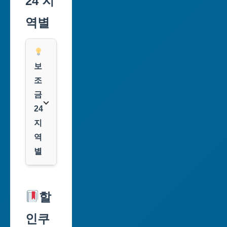
24 지
역별
보
조
금
24
지
역
별
서
울
할
특
인쿠
별