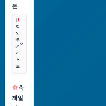
시
폰
부
산
광
할
역
인
시
쿠
폰
대
리
구
스
광
트
역
시
알
리
축
인
익
천
제일
스
광
프