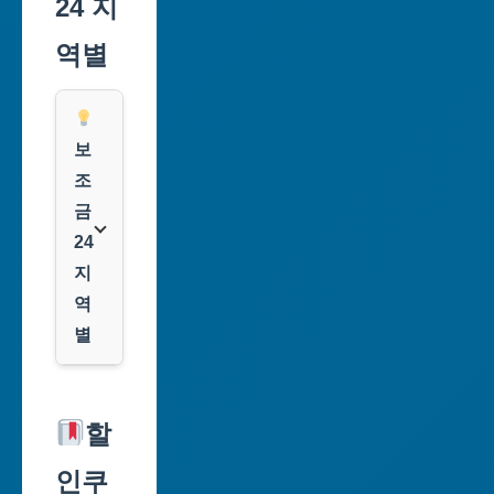
24 지
역별
보
조
금
24
지
역
별
서
울
할
특
인쿠
별