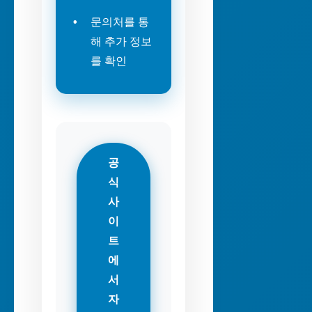
문의처를 통
해 추가 정보
를 확인
공
식
사
이
트
에
서
자