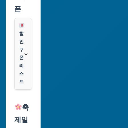
시
폰
부
산
광
할
역
인
시
쿠
폰
대
리
구
스
광
트
역
시
알
리
축
인
익
천
제일
스
광
프