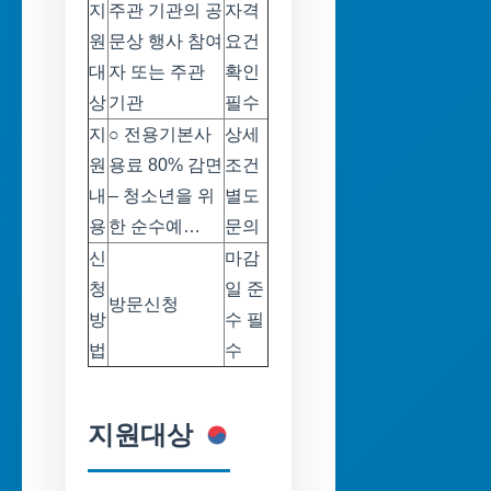
지
주관 기관의 공
자격
원
문상 행사 참여
요건
대
자 또는 주관
확인
상
기관
필수
지
○ 전용기본사
상세
원
용료 80% 감면
조건
내
– 청소년을 위
별도
용
한 순수예…
문의
신
마감
청
일 준
방문신청
방
수 필
법
수
지원대상