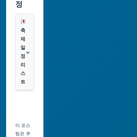
정
역
레
시
스
광
쿠
축
주
팡
제
광
일
역
클
정
시
룩
리
스
대
트
전
광
서
역
울
시
축
울
제
이 포스
산
일
팅은 쿠