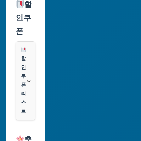
울
할
특
인쿠
별
시
폰
부
산
광
할
역
인
시
쿠
폰
대
리
구
스
광
트
역
시
알
리
축
인