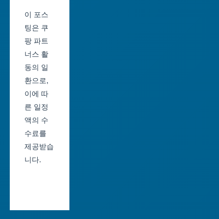
울
제
이 포스
산
일
팅은 쿠
광
정
팡 파트
역
너스 활
부
시
동의 일
산
환으로,
세
축
이에 따
종
제
른 일정
특
일
액의 수
별
정
수료를
자
제공받습
대
치
니다.
구
시
축
경
제
기
일
도
정