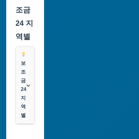
조금
24 지
역별
보
조
금
24
지
역
별
서