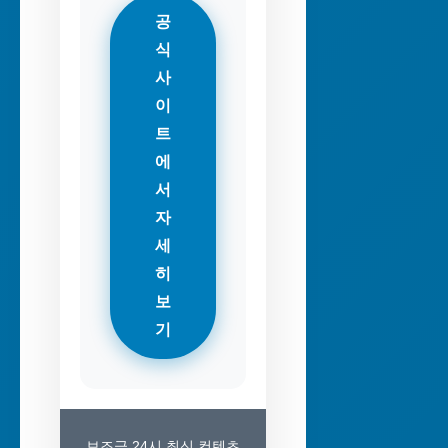
공
식
사
이
트
에
서
자
세
히
보
기
보조금 24시 최신 컨텐츠