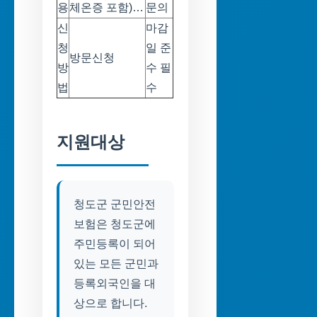
용
체온증 포함)…
문의
신
마감
청
일 준
방문신청
방
수 필
법
수
지원대상
청도군 군민안전
보험은 청도군에
주민등록이 되어
있는 모든 군민과
등록외국인을 대
상으로 합니다.