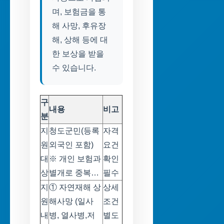
며, 보험금을 통
해 사망, 후유장
해, 상해 등에 대
한 보상을 받을
수 있습니다.
구
내용
비고
분
지
청도군민(등록
자격
원
외국인 포함)
요건
대
※ 개인 보험과
확인
상
별개로 중복…
필수
지
① 자연재해 상
상세
원
해사망 (일사
조건
내
병, 열사병,저
별도