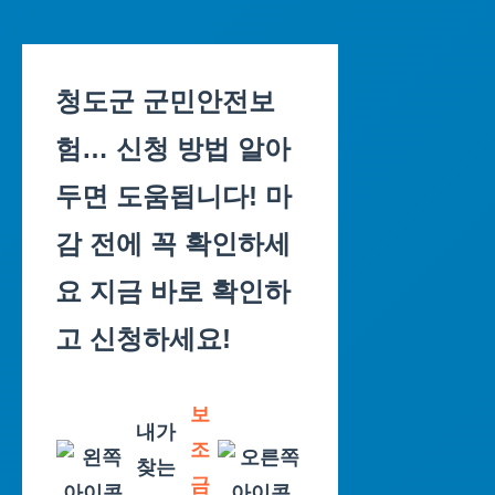
Skip
to
청도군 군민안전보
content
험… 신청 방법 알아
두면 도움됩니다! 마
감 전에 꼭 확인하세
요 지금 바로 확인하
고 신청하세요!
보
내가
조
찾는
금