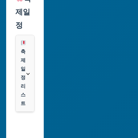
익
천
제일
스
광
프
정
역
레
시
스
광
쿠
축
주
팡
제
광
일
역
클
정
시
룩
리
스
대
트
전
광
서
역
울
시
축