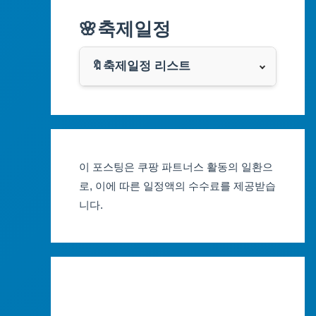
알리익스프레스
🌸축제일정
인천광역시
쿠팡
광주광역시
🔖축제일정 리스트
클룩
서울축제 일정
대전광역시
부산축제 일정
울산광역시
이 포스팅은 쿠팡 파트너스 활동의 일환으
대구축제 일정
세종특별자치시
로, 이에 따른 일정액의 수수료를 제공받습
니다.
인천축제 일정
경기도
광주축제 일정
강원도
대전축제 일정
충청북도