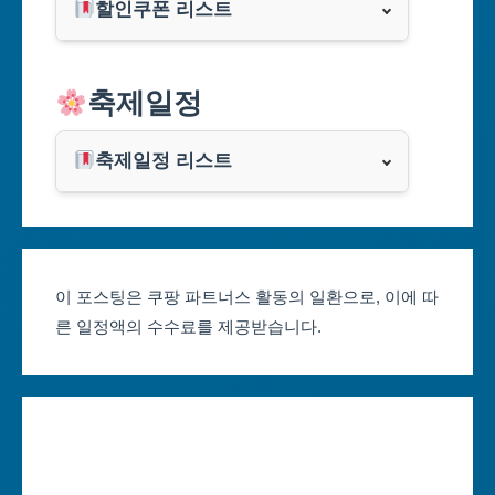
할인쿠폰 리스트
대구광역시
알리익스프레스
축제일정
인천광역시
쿠팡
광주광역시
축제일정 리스트
클룩
서울축제 일정
대전광역시
부산축제 일정
울산광역시
이 포스팅은 쿠팡 파트너스 활동의 일환으로, 이에 따
른 일정액의 수수료를 제공받습니다.
대구축제 일정
세종특별자치시
인천축제 일정
경기도
광주축제 일정
강원도