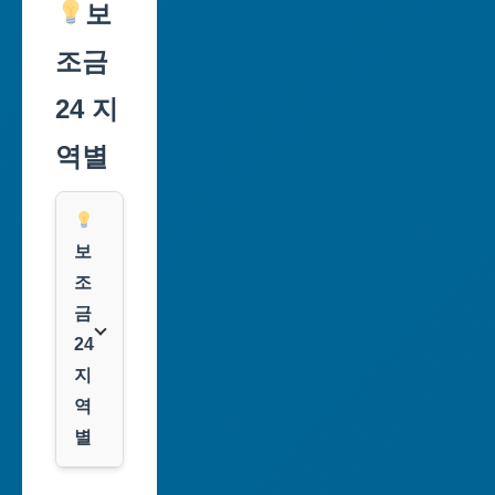
보
조금
24 지
역별
보
조
금
24
지
역
별
서