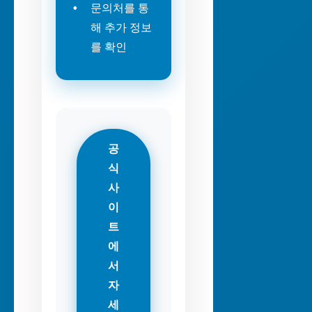
문의처를 통
해 추가 정보
를 확인
공
식
사
이
트
에
서
자
세