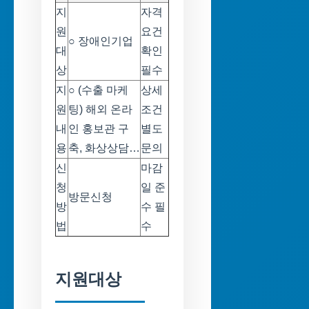
지
자격
원
요건
○ 장애인기업
대
확인
상
필수
지
○ (수출 마케
상세
원
팅) 해외 온라
조건
내
인 홍보관 구
별도
용
축, 화상상담…
문의
신
마감
청
일 준
방문신청
방
수 필
법
수
지원대상