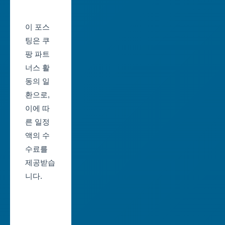
축
울
제
이 포스
산
일
팅은 쿠
광
정
팡 파트
역
너스 활
부
시
동의 일
산
환으로,
세
축
이에 따
종
제
른 일정
특
일
액의 수
별
정
수료를
자
제공받습
대
치
니다.
구
시
축
경
제
기
일