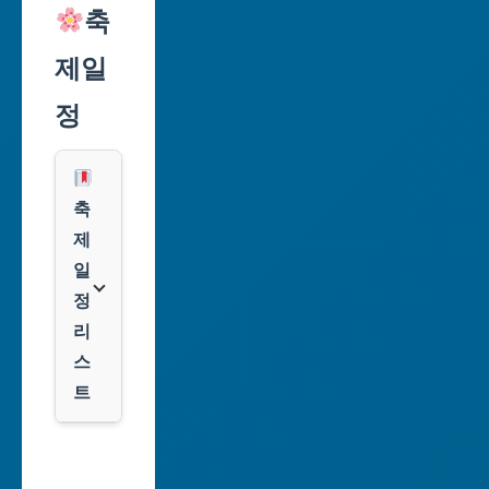
리
축
인
익
천
제일
스
광
프
정
역
레
시
스
광
쿠
축
주
팡
제
광
일
역
클
정
시
룩
리
스
대
트
전
광
서
역
울
시