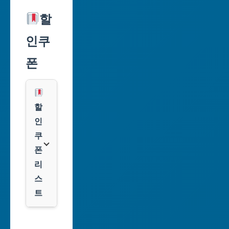
울
할
특
인쿠
별
시
폰
부
산
광
할
역
인
시
쿠
폰
대
리
구
스
광
트
역
시
알