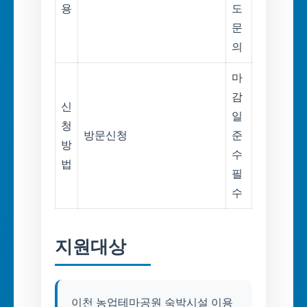
용
도
문
의
마
감
신
일
청
방문신청
준
방
수
법
필
수
지원대상
이천 농업테마공원 숙박시설 이용