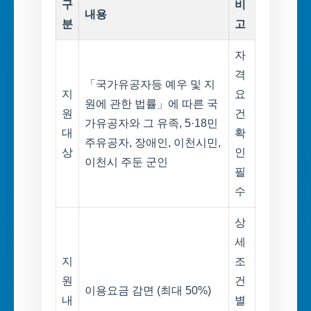
구
비
내용
분
고
자
격
「국가유공자등 예우 및 지
지
요
원에 관한 법률」에 따른 국
원
건
가유공자와 그 유족, 5·18민
대
확
주유공자, 장애인, 이천시민,
상
인
이천시 주둔 군인
필
수
상
세
지
조
원
건
이용요금 감면 (최대 50%)
내
별