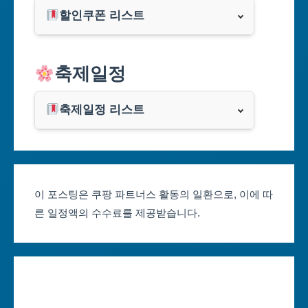
할인쿠폰 리스트
대구광역시
알리익스프레스
축제일정
인천광역시
쿠팡
광주광역시
축제일정 리스트
클룩
서울축제 일정
대전광역시
부산축제 일정
울산광역시
이 포스팅은 쿠팡 파트너스 활동의 일환으로, 이에 따
른 일정액의 수수료를 제공받습니다.
대구축제 일정
세종특별자치시
인천축제 일정
경기도
광주축제 일정
강원도