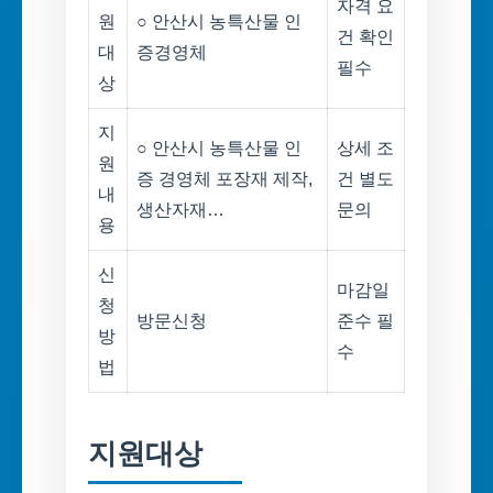
자격 요
원
○ 안산시 농특산물 인
건 확인
대
증경영체
필수
상
지
○ 안산시 농특산물 인
상세 조
원
증 경영체 포장재 제작,
건 별도
내
생산자재…
문의
용
신
마감일
청
방문신청
준수 필
방
수
법
지원대상