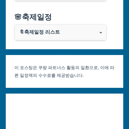
알리익스프레스
🌸축제일정
인천광역시
쿠팡
광주광역시
🔖축제일정 리스트
클룩
서울축제 일정
대전광역시
부산축제 일정
울산광역시
이 포스팅은 쿠팡 파트너스 활동의 일환으로, 이에 따
른 일정액의 수수료를 제공받습니다.
대구축제 일정
세종특별자치시
인천축제 일정
경기도
광주축제 일정
강원도
대전축제 일정
충청북도