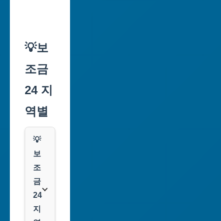
💡보
조금
24 지
역별
💡
보
조
금
24
지