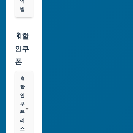
역
별
서
울
🔖할
특
인쿠
별
시
폰
부
산
🔖
광
할
역
인
시
쿠
폰
대
리
구
스