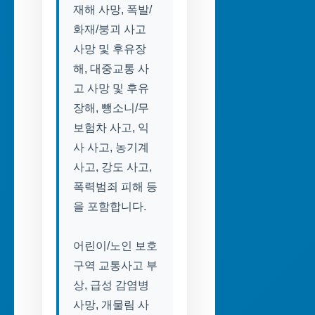
재해 사망, 폭발/
화재/붕괴 사고
사망 및 후유장
해, 대중교통 사
고 사망 및 후유
장해, 뺑소니/무
보험차 사고, 익
사 사고, 농기계
사고, 강도 사고,
폭력범죄 피해 등
을 포함합니다.
어린이/노인 보호
구역 교통사고 부
상, 급성 감염병
사망, 개물림 사