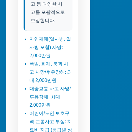
고 등 다양한 사
고를 포괄적으로
보장합니다.
자연재해(일사병, 열
사병 포함) 사망:
2,000만원
폭발, 화재, 붕괴 사
고 사망/후유장해: 최
대 2,000만원
대중교통 사고 사망/
후유장해: 최대
2,000만원
어린이/노인 보호구
역 교통사고 부상: 치
료비 지급 (등급별 상