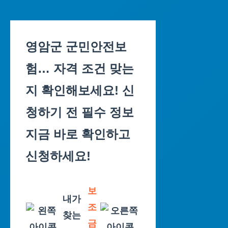
Skip
to
영암군 군민안전보
content
험… 자격 조건 맞는
지 확인해보세요! 신
청하기 전 필수 정보
지금 바로 확인하고
신청하세요!
보
내가
조
찾는
금