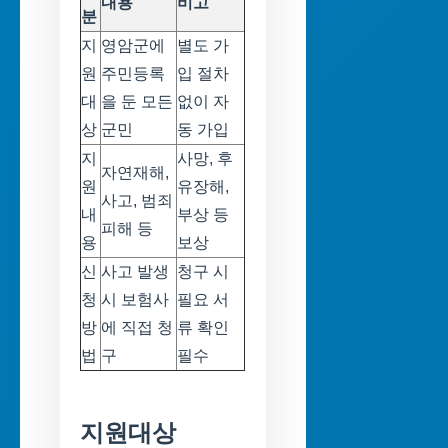
내용
비고
분
지
영암군에
별도 가
원
주민등록
입 절차
대
을 둔 모든
없이 자
상
군민
동 가입
지
사망, 후
자연재해,
원
유장해,
사고, 범죄
내
부상 등
피해 등
용
보상
신
사고 발생
청구 시
청
시 보험사
필요 서
방
에 직접 청
류 확인
법
구
필수
지원대상