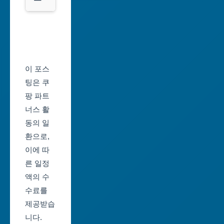
광
서
역
울
시
축
울
제
이 포스
산
일
팅은 쿠
광
정
팡 파트
역
너스 활
부
시
동의 일
산
환으로,
세
축
이에 따
종
제
른 일정
특
일
액의 수
별
정
수료를
자
제공받습
대
치
니다.
구