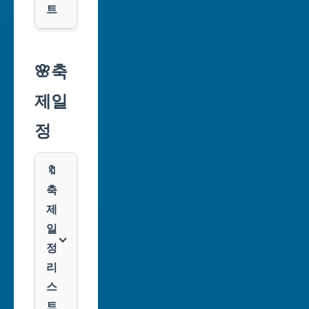
광
트
역
시
알
리
🌸축
인
익
천
제일
스
광
프
정
역
레
시
스
🔖
광
쿠
축
주
팡
제
광
일
역
클
정
시
룩
리
스
대
트
전