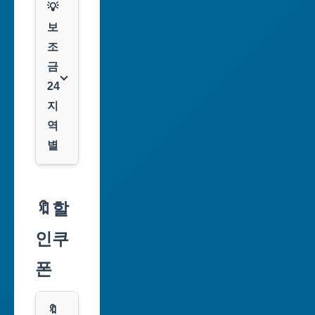
💡
보
조
금
24
지
역
별
서
울
🔖할
특
인쿠
별
시
폰
부
산
🔖