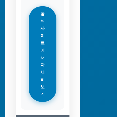
공
식
사
이
트
에
서
자
세
히
보
기