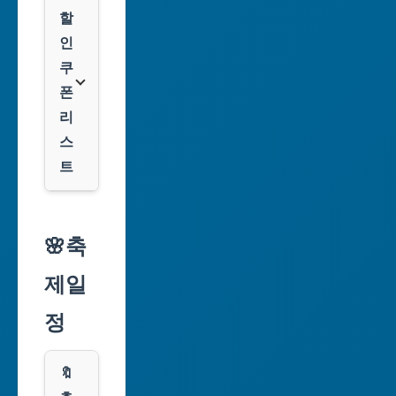
광
할
역
인
시
쿠
폰
대
리
구
스
광
트
역
시
알
리
🌸축
인
익
천
제일
스
광
프
정
역
레
시
스
🔖
광