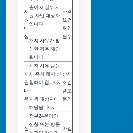
출이자 일부 지
지
자격
원 사업 대상자
원
요건
입니다.
대
확인
상
필수
해지 사유가 발
생한 경우 해당
됩니다.
해지 사유 발생
지
시 즉시 해지 신
상세
원
청해야 합니다.
조건
내
별도
용
지원 대상자에
문의
해당됩니다.
정부24온라인
신청 또는 방문
신
마감
신청이 가능합