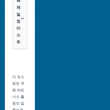
쿠
축
주
팡
제
광
일
역
클
정
시
룩
리
스
대
트
전
광
서
역
울
시
축
울
제
이 포스
산
일
팅은 쿠
광
정
팡 파트
역
너스 활
부
시
동의 일
산
환으로,