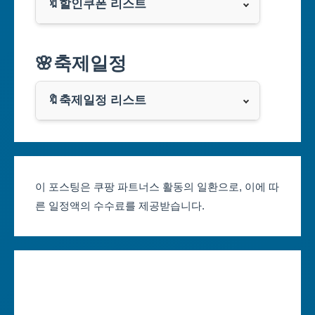
🔖할인쿠폰 리스트
대구광역시
알리익스프레스
🌸축제일정
인천광역시
쿠팡
광주광역시
🔖축제일정 리스트
클룩
서울축제 일정
대전광역시
부산축제 일정
울산광역시
이 포스팅은 쿠팡 파트너스 활동의 일환으로, 이에 따
른 일정액의 수수료를 제공받습니다.
대구축제 일정
세종특별자치시
인천축제 일정
경기도
광주축제 일정
강원도