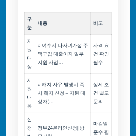
구
내용
비고
분
지
○ 여수시 다자녀가정 주
자격 요
원
택구입 대출이자 일부
건 확인
대
지원 사업…
필수
상
지
○ 해지 사유 발생시 즉
상세 조
원
시 해지 신청 – 지원 대
건 별도
내
상자(…
문의
용
신
마감일
청
정부24온라인신청||방
준수 필