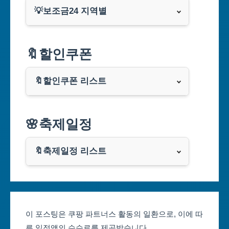
💡보조금24 지역별
서울특별시
🔖할인쿠폰
부산광역시
🔖할인쿠폰 리스트
대구광역시
알리익스프레스
🌸축제일정
인천광역시
쿠팡
광주광역시
🔖축제일정 리스트
클룩
서울축제 일정
대전광역시
부산축제 일정
울산광역시
이 포스팅은 쿠팡 파트너스 활동의 일환으로, 이에 따
른 일정액의 수수료를 제공받습니다.