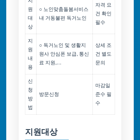
지
자격 요
원
○ 노인맞춤돌봄서비스
건 확인
대
내 거동불편 독거노인
필수
상
지
○ 독거노인 및 생활지
상세 조
원
원사 안심폰 보급, 통신
건 별도
내
료 지원,…
문의
용
신
마감일
청
방문신청
준수 필
방
수
법
지원대상