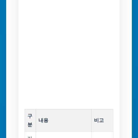
구
내용
비고
분