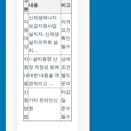
구
내용
비고
분
신재생에너지
지
자격
보급지원사업
원
요건
설치자, 신재생
대
확인
설치의무화 설
상
필수
치…
지
○ 설비용량 산
상세
원
정 적정성 등에
조건
내
대한 내용을 객
별도
용
관적이고 …
문의
신
마감
청
기타 온라인신
일
방
청
준수
법
필수