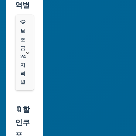
역별
💡
보
조
금
24
지
역
별
서
울
🔖할
특
인쿠
별
시
폰