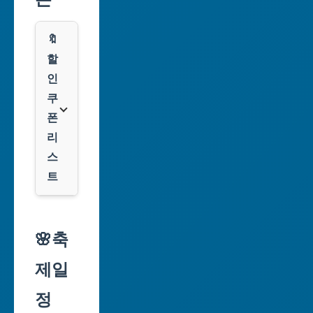
부
산
🔖
광
할
역
인
시
쿠
폰
대
리
구
스
광
트
역
시
알
리
🌸축
인
익
천
제일
스
광
프
정
역
레