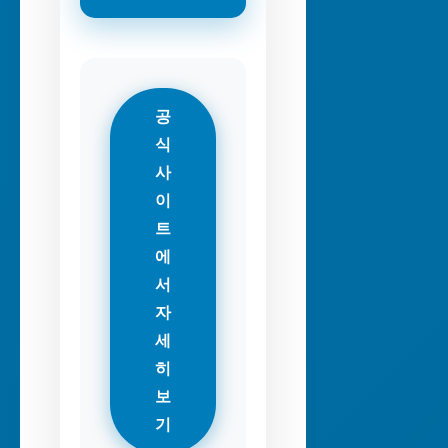
공
식
사
이
트
에
서
자
세
히
보
기