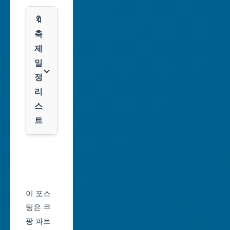
시
스
🔖
광
쿠
축
주
팡
제
광
일
역
클
정
시
룩
리
스
대
트
전
광
서
역
울
시
축
울
제
이 포스
산
일
팅은 쿠
광
정
팡 파트