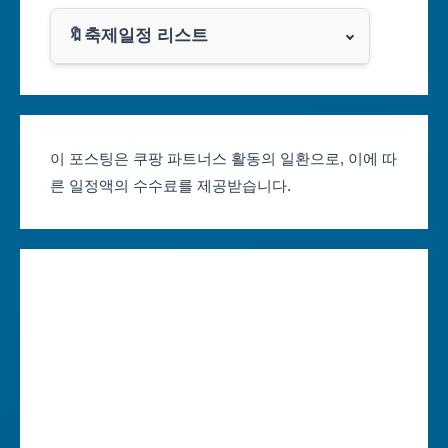
쿠팡
광주광역시
🔖축제일정 리스트
클룩
서울축제 일정
대전광역시
부산축제 일정
울산광역시
이 포스팅은 쿠팡 파트너스 활동의 일환으로, 이에 따
른 일정액의 수수료를 제공받습니다.
대구축제 일정
세종특별자치시
인천축제 일정
경기도
광주축제 일정
강원도
대전축제 일정
충청북도
울산축제 일정
충청남도