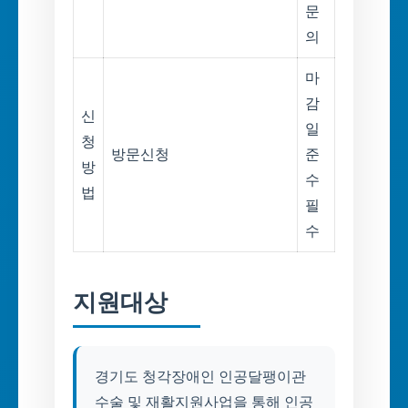
문
의
마
감
신
일
청
방문신청
준
방
수
법
필
수
지원대상
경기도 청각장애인 인공달팽이관
수술 및 재활지원사업을 통해 인공