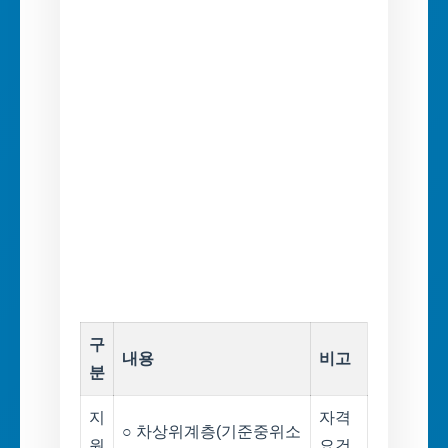
구
내용
비고
분
지
자격
○ 차상위계층(기준중위소
원
요건