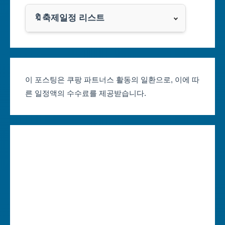
쿠팡
광주광역시
🔖축제일정 리스트
클룩
서울축제 일정
대전광역시
부산축제 일정
울산광역시
이 포스팅은 쿠팡 파트너스 활동의 일환으로, 이에 따
른 일정액의 수수료를 제공받습니다.
대구축제 일정
세종특별자치시
인천축제 일정
경기도
광주축제 일정
강원도
대전축제 일정
충청북도
울산축제 일정
충청남도