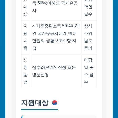
득 50%)이하인 국가유공
대
확인
자
상
필수
지
○ 기준중위소득 50%이하
상세
원
인 국가유공자에게 월 3
조건
내
만원의 생활보조수당 지
별도
용
급
문의
신
마감
청
정부24온라인신청 또는
일 준
방
방문신청
수 필
법
수
지원대상