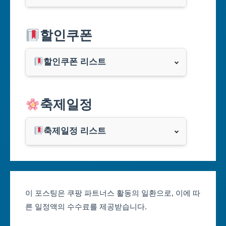
서울특별시
할인쿠폰
부산광역시
할인쿠폰 리스트
대구광역시
알리익스프레스
축제일정
인천광역시
쿠팡
광주광역시
축제일정 리스트
클룩
서울축제 일정
대전광역시
부산축제 일정
울산광역시
이 포스팅은 쿠팡 파트너스 활동의 일환으로, 이에 따
른 일정액의 수수료를 제공받습니다.
대구축제 일정
세종특별자치시