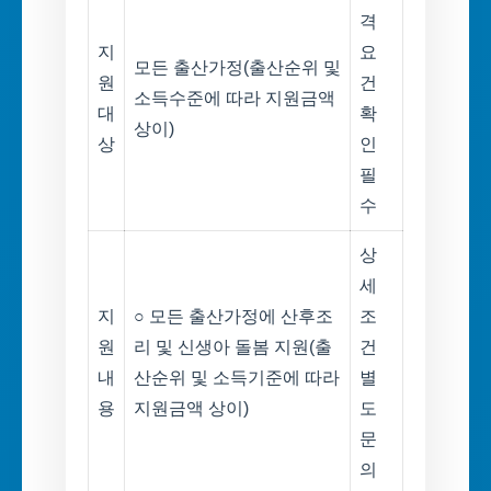
격
지
요
모든 출산가정(출산순위 및
원
건
소득수준에 따라 지원금액
대
확
상이)
상
인
필
수
상
세
지
○ 모든 출산가정에 산후조
조
원
리 및 신생아 돌봄 지원(출
건
내
산순위 및 소득기준에 따라
별
용
지원금액 상이)
도
문
의