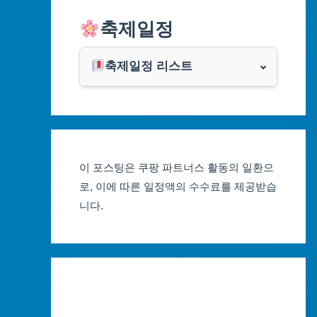
알리익스프레스
축제일정
인천광역시
쿠팡
광주광역시
축제일정 리스트
클룩
서울축제 일정
대전광역시
부산축제 일정
울산광역시
이 포스팅은 쿠팡 파트너스 활동의 일환으
대구축제 일정
세종특별자치시
로, 이에 따른 일정액의 수수료를 제공받습
니다.
인천축제 일정
경기도
광주축제 일정
강원도
대전축제 일정
충청북도