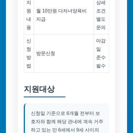
지
상세
원
월 10만원 다자녀양육비
조건
내
지급
별도
용
문의
신
마감
청
일
방문신청
방
준수
법
필수
지원대상
신청일 기준으로 6개월 전부터 보
호자와 함께 해당 관내에 계속 거주
하고 있는 만 6세에서 9세 사이의