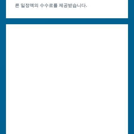
른 일정액의 수수료를 제공받습니다.
대구축제 일정
세종특별자치시
인천축제 일정
경기도
광주축제 일정
강원도
대전축제 일정
충청북도
울산축제 일정
충청남도
세종축제 일정
전라북도
경기축제 일정
전라남도
강원축제 일정
경상북도