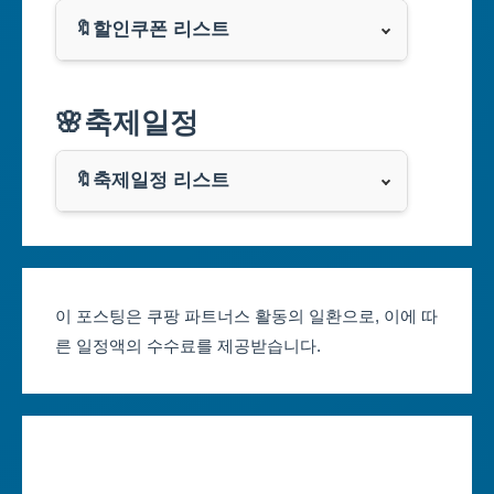
🔖할인쿠폰 리스트
대구광역시
알리익스프레스
🌸축제일정
인천광역시
쿠팡
광주광역시
🔖축제일정 리스트
클룩
서울축제 일정
대전광역시
부산축제 일정
울산광역시
이 포스팅은 쿠팡 파트너스 활동의 일환으로, 이에 따
른 일정액의 수수료를 제공받습니다.
대구축제 일정
세종특별자치시
인천축제 일정
경기도
광주축제 일정
강원도