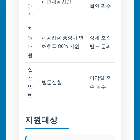
○ 관내농업인
대
확인 필수
상
지
원
○ 농업용 중장비 면
상세 조건
내
허취득 80% 지원
별도 문의
용
신
청
마감일 준
방문신청
방
수 필수
법
지원대상