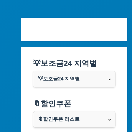
Skip
to
content
💡보조금24 지역별
💡보조금24 지역별
서울특별시
🔖할인쿠폰
부산광역시
🔖할인쿠폰 리스트
대구광역시