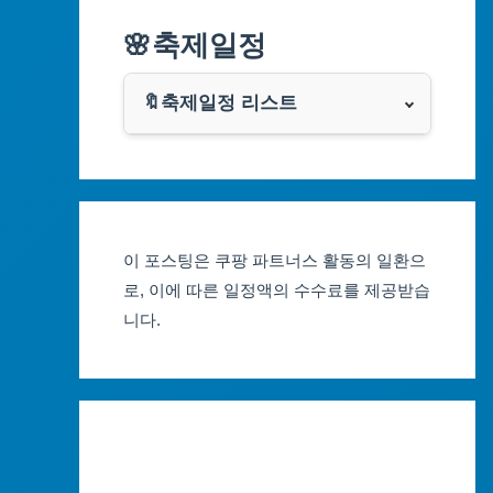
알리익스프레스
🌸축제일정
인천광역시
쿠팡
광주광역시
🔖축제일정 리스트
클룩
서울축제 일정
대전광역시
부산축제 일정
울산광역시
이 포스팅은 쿠팡 파트너스 활동의 일환으
대구축제 일정
세종특별자치시
로, 이에 따른 일정액의 수수료를 제공받습
니다.
인천축제 일정
경기도
광주축제 일정
강원도
대전축제 일정
충청북도