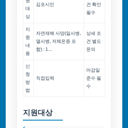
원
김포시민
건 확인
대
필수
상
지
자연재해 사망(일사병,
상세 조
원
열사병, 저체온증 포
건 별도
내
함) : 1…
문의
용
신
마감일
청
직접입력
준수 필
방
수
법
지원대상