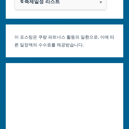
광주광역시
🔖축제일정 리스트
클룩
서울축제 일정
대전광역시
부산축제 일정
울산광역시
이 포스팅은 쿠팡 파트너스 활동의 일환으로, 이에 따
른 일정액의 수수료를 제공받습니다.
대구축제 일정
세종특별자치시
인천축제 일정
경기도
광주축제 일정
강원도
대전축제 일정
충청북도
울산축제 일정
충청남도
세종축제 일정