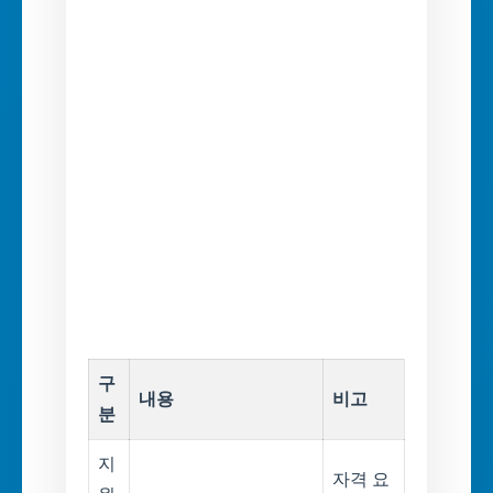
구
내용
비고
분
지
자격 요