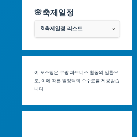
알리익스프레스
🌸축제일정
인천광역시
쿠팡
광주광역시
🔖축제일정 리스트
클룩
서울축제 일정
대전광역시
부산축제 일정
울산광역시
이 포스팅은 쿠팡 파트너스 활동의 일환으
대구축제 일정
세종특별자치시
로, 이에 따른 일정액의 수수료를 제공받습
니다.
인천축제 일정
경기도
광주축제 일정
강원도
대전축제 일정
충청북도