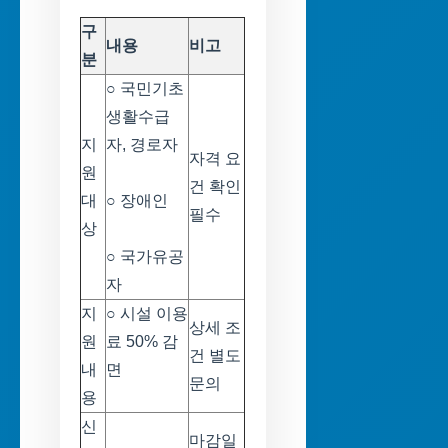
구
내용
비고
분
○ 국민기초
생활수급
지
자, 경로자
자격 요
원
건 확인
대
○ 장애인
필수
상
○ 국가유공
자
지
○ 시설 이용
상세 조
원
료 50% 감
건 별도
내
면
문의
용
신
마감일