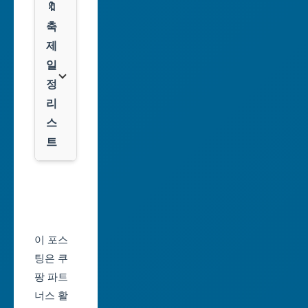
🔖
광
쿠
축
주
팡
제
광
일
역
클
정
시
룩
리
스
대
트
전
광
서
역
울
시
축
울
제
이 포스
산
일
팅은 쿠
광
정
팡 파트
역
너스 활
부