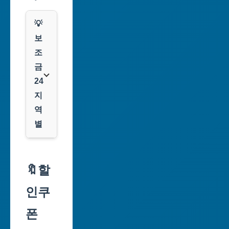
💡
보
조
금
24
지
역
별
서
울
🔖할
특
인쿠
별
시
폰