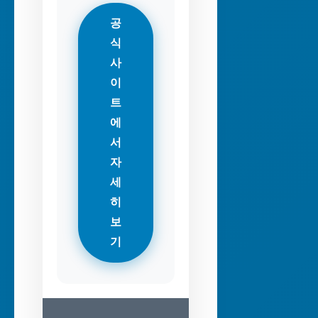
공
식
사
이
트
에
서
자
세
히
보
기