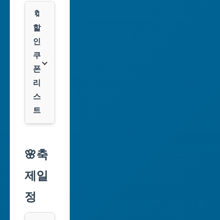
부
산
🔖
광
할
역
인
시
쿠
폰
대
리
구
스
광
트
역
시
알
리
🌸축
인
익
천
제일
스
광
프
정
역
레
시
스