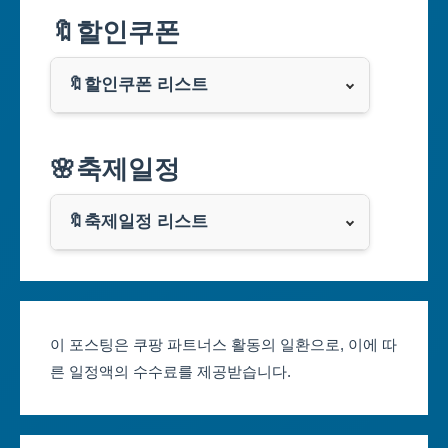
🔖할인쿠폰
부산광역시
🔖할인쿠폰 리스트
대구광역시
알리익스프레스
🌸축제일정
인천광역시
쿠팡
광주광역시
🔖축제일정 리스트
클룩
서울축제 일정
대전광역시
부산축제 일정
울산광역시
이 포스팅은 쿠팡 파트너스 활동의 일환으로, 이에 따
른 일정액의 수수료를 제공받습니다.
대구축제 일정
세종특별자치시
인천축제 일정
경기도