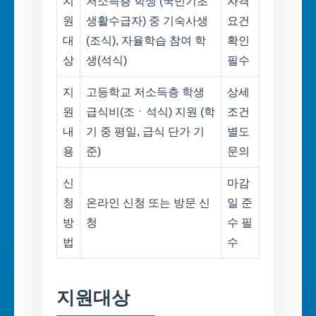
지
저소득층 학생 (국민기초
자격
원
생활수급자) 중 기숙사생
요건
대
(조식), 자율학습 참여 학
확인
상
생(석식)
필수
지
고등학교 저소득층 학생
상세
원
급식비(조ㆍ석식) 지원 (학
조건
내
기 중 평일, 급식 단가 기
별도
용
준)
문의
신
마감
청
온라인 신청 또는 방문 신
일 준
방
청
수 필
법
수
지원대상