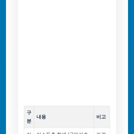
구
내용
비고
분