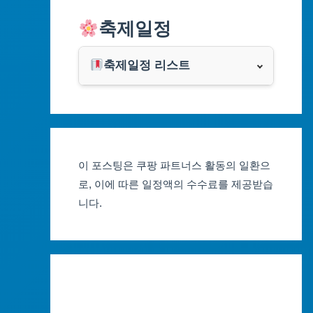
알리익스프레스
축제일정
인천광역시
쿠팡
광주광역시
축제일정 리스트
클룩
서울축제 일정
대전광역시
부산축제 일정
울산광역시
이 포스팅은 쿠팡 파트너스 활동의 일환으
대구축제 일정
세종특별자치시
로, 이에 따른 일정액의 수수료를 제공받습
니다.
인천축제 일정
경기도
광주축제 일정
강원도
대전축제 일정
충청북도